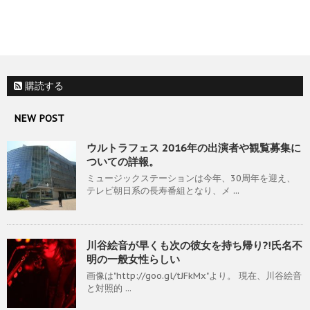
購読する
NEW POST
ウルトラフェス 2016年の出演者や観覧募集に
ついての詳報。
ミュージックステーションは今年、30周年を迎え、
テレビ朝日系の長寿番組となり、メ ...
川谷絵音が早くも次の彼女を持ち帰り?!氏名不
明の一般女性らしい
画像は"http://goo.gl/tJFkMx"より。 現在、川谷絵音
と対照的 ...