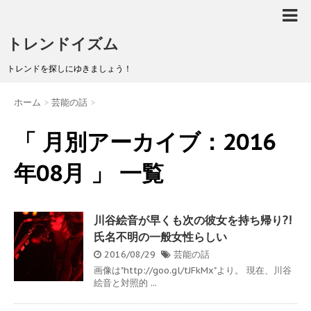
トレンドイズム
トレンドを探しにゆきましょう！
ホーム
>
芸能の話
>
「 月別アーカイブ：2016
年08月 」 一覧
川谷絵音が早くも次の彼女を持ち帰り?!
氏名不明の一般女性らしい
2016/08/29
芸能の話
画像は"http://goo.gl/tJFkMx"より。 現在、川谷
絵音と対照的 ...