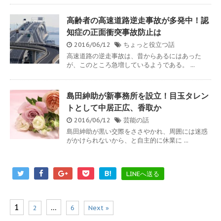
高齢者の高速道路逆走事故が多発中！認
知症の正面衝突事故防止は
2016/06/12
ちょっと役立つ話
高速道路の逆走事故は、昔からあるにはあった
が、このところ急増しているようである。 ...
島田紳助が新事務所を設立！目玉タレン
トとして中居正広、香取か
2016/06/12
芸能の話
島田紳助が黒い交際をささやかれ、周囲には迷惑
がかけられないから、と自主的に休業に ...
B!
LINEへ送る
1
…
2
6
Next »