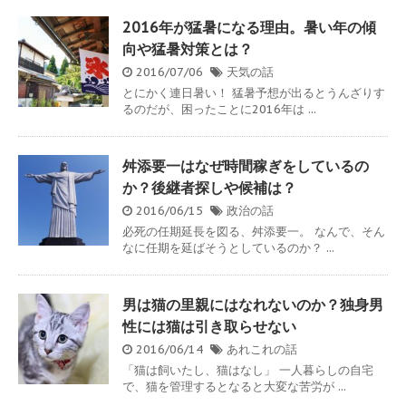
2016年が猛暑になる理由。暑い年の傾
向や猛暑対策とは？
2016/07/06
天気の話
とにかく連日暑い！ 猛暑予想が出るとうんざりす
るのだが、困ったことに2016年は ...
舛添要一はなぜ時間稼ぎをしているの
か？後継者探しや候補は？
2016/06/15
政治の話
必死の任期延長を図る、舛添要一。 なんで、そん
なに任期を延ばそうとしているのか？ ...
男は猫の里親にはなれないのか？独身男
性には猫は引き取らせない
2016/06/14
あれこれの話
「猫は飼いたし、猫はなし」 一人暮らしの自宅
で、猫を管理するとなると大変な苦労が ...