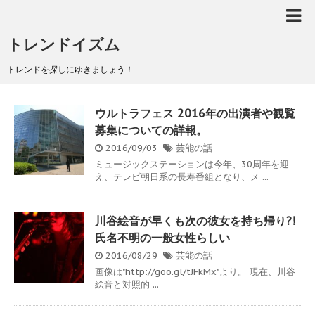
トレンドイズム
トレンドを探しにゆきましょう！
ウルトラフェス 2016年の出演者や観覧
募集についての詳報。
2016/09/03
芸能の話
ミュージックステーションは今年、30周年を迎
え、テレビ朝日系の長寿番組となり、メ ...
川谷絵音が早くも次の彼女を持ち帰り?!
氏名不明の一般女性らしい
2016/08/29
芸能の話
画像は"http://goo.gl/tJFkMx"より。 現在、川谷
絵音と対照的 ...